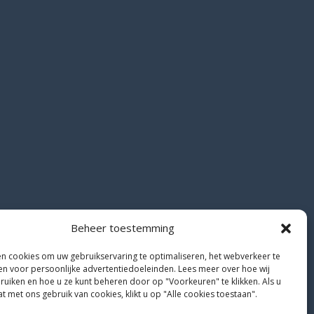
Beheer toestemming
en cookies om uw gebruikservaring te optimaliseren, het webverkeer te
en voor persoonlijke advertentiedoeleinden. Lees meer over hoe wij
ruiken en hoe u ze kunt beheren door op "Voorkeuren" te klikken. Als u
 met ons gebruik van cookies, klikt u op "Alle cookies toestaan".