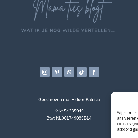
Geschreven met ♥ door Patricia
Kvk: 54335949
Wij gebruik
Btw: NL001749089B14
analyseren 
cookies geb
akkoord gaat