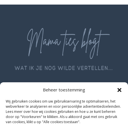
Beheer toestemming
Wij gebruiken cookies om uw gebruikservaring te optimaliseren, het
webverkeer te analyseren en voor persoonlijke advertentiedoeleinden.
Lees meer over hoe wij cookies gebruiken en hoe u ze kunt beheren
Geschreven met liefde door
door op "Voorkeuren" te klikken. Als u akkoord gaat met ons gebruik
van cookies, klikt u op "Alle cookies toestaan".
Patricia van Herpen