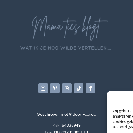
Wij gebruik
Geschreven met ♥ door Patricia
analyseren 
cookies geb
Kvk: 54335949
akkoord gaat
Btw: NL001749089B14