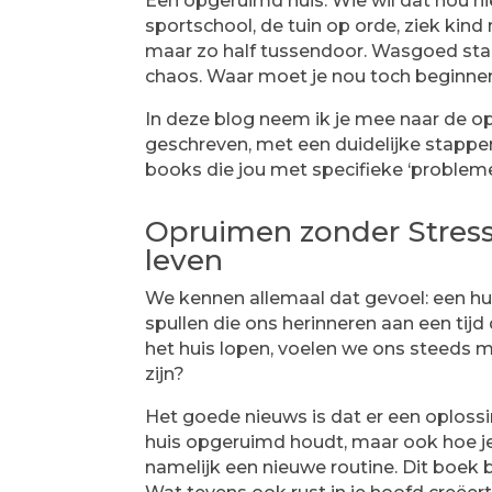
Een opgeruimd huis. Wie wil dat nou nie
sportschool, de tuin op orde, ziek kind
maar zo half tussendoor. Wasgoed stapel
chaos. Waar moet je nou toch beginne
In deze blog neem ik je mee naar de op
geschreven, met een duidelijke stappen
books die jou met specifieke ‘problemen
Opruimen zonder Stress
leven
We kennen allemaal dat gevoel: een hui
spullen die ons herinneren aan een tijd 
het huis lopen, voelen we ons steeds 
zijn?
Het goede nieuws is dat er een oplossi
huis opgeruimd houdt, maar ook hoe je 
namelijk een nieuwe routine. Dit boek 