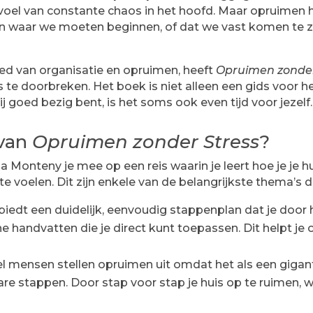
l van constante chaos in het hoofd. Maar opruimen hoef
n waar we moeten beginnen, of dat we vast komen te zi
ed van organisatie en opruimen, heeft
Opruimen zonder
os te doorbreken. Het boek is niet alleen een gids voor 
 goed bezig bent, is het soms ook even tijd voor jezelf.
 van
Opruimen zonder Stress
?
 Monteny je mee op een reis waarin je leert hoe je je h
 voelen. Dit zijn enkele van de belangrijkste thema’s di
iedt een duidelijk, eenvoudig stappenplan dat je door 
 handvatten die je direct kunt toepassen. Dit helpt je o
l mensen stellen opruimen uit omdat het als een gigant
are stappen. Door stap voor stap je huis op te ruimen, 