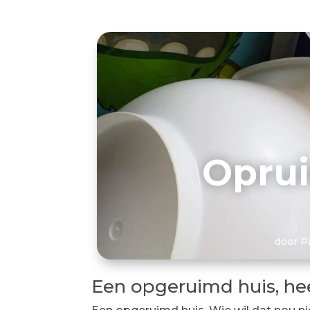
Oprui
door
P
Een opgeruimd huis, heer