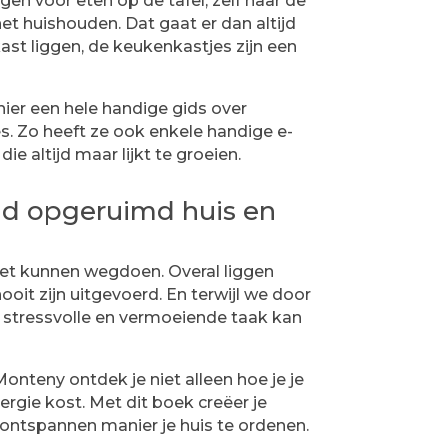
gen voor eten op de tafel, zelf naar de
et huishouden. Dat gaat er dan altijd
ast liggen, de keukenkastjes zijn een
ier een hele handige gids over
s. Zo heeft ze ook enkele handige e-
 altijd maar lijkt te groeien.
nd opgeruimd huis en
niet kunnen wegdoen. Overal liggen
ooit zijn uitgevoerd. En terwijl we door
 stressvolle en vermoeiende taak kan
onteny ontdek je niet alleen hoe je je
rgie kost. Met dit boek creëer je
 ontspannen manier je huis te ordenen.