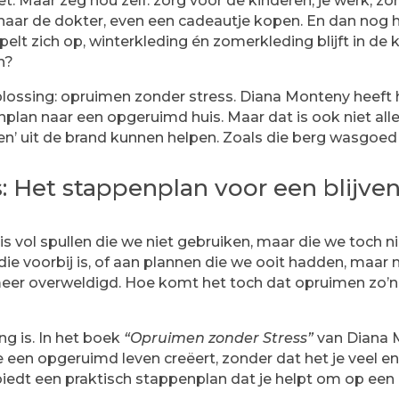
t. Maar zeg nou zelf: zorg voor de kinderen, je werk, zor
 naar de dokter, even een cadeautje kopen. En dan nog h
t zich op, winterkleding én zomerkleding blijft in de k
n?
lossing: opruimen zonder stress. Diana Monteny heeft h
plan naar een opgeruimd huis. Maar dat is ook niet alle
’ uit de brand kunnen helpen. Zoals die berg wasgoed die
: Het stappenplan voor een blijve
s vol spullen die we niet gebruiken, maar die we toch 
die voorbij is, of aan plannen die we ooit hadden, maar n
meer overweldigd. Hoe komt het toch dat opruimen zo’n
ng is. In het boek
“Opruimen zonder Stress”
van Diana M
een opgeruimd leven creëert, zonder dat het je veel ene
biedt een praktisch stappenplan dat je helpt om op een