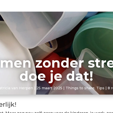
men zonder stre
doe je dat!
atricia van Herpen
|
25 maart 2025
|
Things to share
,
Tips
|
8 
lijk!