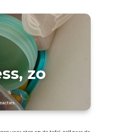
ss, zo
reacties