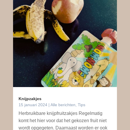
Knijpzakjes
15 januari 2024
|
Alle berichten
,
Tips
Herbruikbare knijpfruitzakjes Regelmatig
komt het hier voor dat het gekozen fruit niet
wordt opgegeten. Daarnaast worden er ook