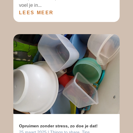
voel je in...
LEES MEER
Opruimen zonder stress, zo doe je dat!
25 maart 2025
|
Things to share
,
Tips