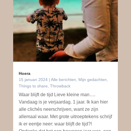
Hoera
15 januari 2024
|
Alle berichten
,
Mijn gedachten
,
Things to share
,
Throwback
Waar blijft de tijd Lieve kleine man….
Vandaag is je verjaardag. 1 jaar. Ik kan hier
alle clichés neerschrijven, want ze zijn
allemaal waar. Met grote uitroeptekens schrijf
ik er eentje neer: waar blijft de tijd?!