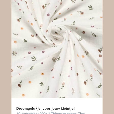
Droomgelukje, voor jouw kleintje!
10 september 2024
|
Things to share
,
Tips