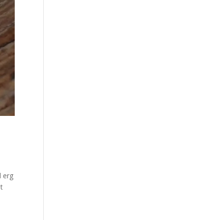
d erg
t