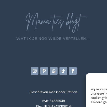
Wij gebruik
Geschreven met ♥ door Patricia
analyseren 
cookies geb
Kvk: 54335949
akkoord gaat
Btw: NL001749089B14