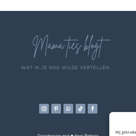
Wij gebruik
Geschreven met ♥ door Patricia