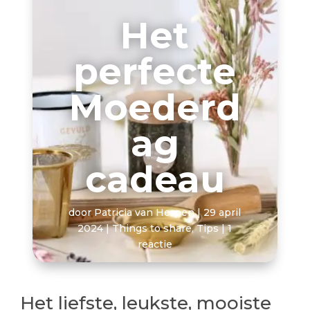
Het
perfecte
Moederd
ag
cadeau
door
Patricia van Herpen
|
29 april
2024
|
Things to share
,
Tips
|
1
reactie
Het liefste, leukste, mooiste