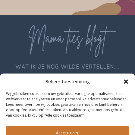
Beheer toestemming
Wij gebruiken cookies om uw gebruikservaring te optimaliseren, het
webverkeer te analyseren en voor persoonlijke advertentiedoeleinden.
Lees meer over hoe wij cookies gebruiken en hoe u ze kunt beheren
door op "Voorkeuren" te klikken. Als u akkoord gaat met ons gebruik
van cookies, klikt u op "Alle cookies toestaan".
Geschreven met liefde door
Patricia van Herpen
Accepteren
Kvk: 54335949