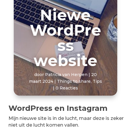
Niewe
WordPre
ss
website
door
Patricia van Herpen
|
20
maart 2024
|
Things to share
,
Tips
|
0 Reacties
WordPress en Instagram
Mijn nieuwe site is in de lucht, maar deze is zeker
niet uit de lucht komen vallen.