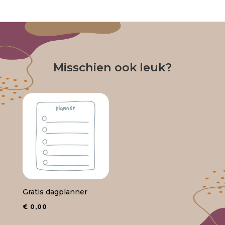
Misschien ook leuk?
Gratis dagplanner
€
0,00