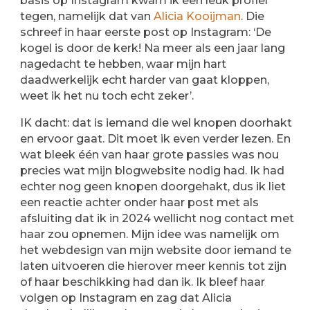
basis op Instagram kwam ik een leuk profiel
tegen, namelijk dat van
Alicia Kooijman
. Die
schreef in haar eerste post op Instagram: ‘De
kogel is door de kerk! Na meer als een jaar lang
nagedacht te hebben, waar mijn hart
daadwerkelijk echt harder van gaat kloppen,
weet ik het nu toch echt zeker’.
IK dacht: dat is iemand die wel knopen doorhakt
en ervoor gaat. Dit moet ik even verder lezen. En
wat bleek één van haar grote passies was nou
precies wat mijn blogwebsite nodig had. Ik had
echter nog geen knopen doorgehakt, dus ik liet
een reactie achter onder haar post met als
afsluiting dat ik in 2024 wellicht nog contact met
haar zou opnemen. Mijn idee was namelijk om
het webdesign van mijn website door iemand te
laten uitvoeren die hierover meer kennis tot zijn
of haar beschikking had dan ik. Ik bleef haar
volgen op Instagram en zag dat Alicia