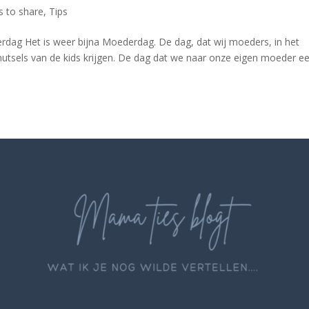
s to share
,
Tips
erdag Het is weer bijna Moederdag. De dag, dat wij moeders, in het
utsels van de kids krijgen. De dag dat we naar onze eigen moeder e