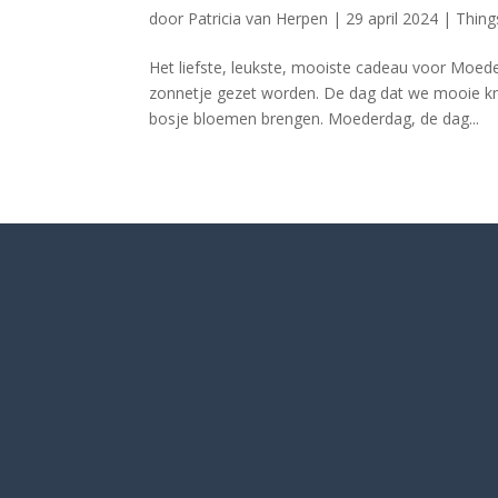
door
Patricia van Herpen
|
29 april 2024
|
Thing
Het liefste, leukste, mooiste cadeau voor Moed
zonnetje gezet worden. De dag dat we mooie kn
bosje bloemen brengen. Moederdag, de dag...