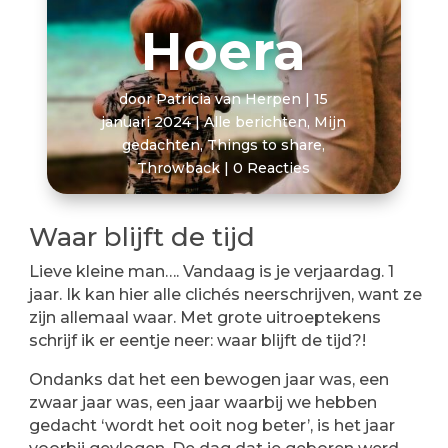
Hoera
door
Patricia van Herpen
|
15
januari 2024
|
Alle berichten
,
Mijn
gedachten
,
Things to share
,
Throwback
|
0 Reacties
Waar blijft de tijd
Lieve kleine man…. Vandaag is je verjaardag. 1
jaar. Ik kan hier alle clichés neerschrijven, want ze
zijn allemaal waar. Met grote uitroeptekens
schrijf ik er eentje neer: waar blijft de tijd?!
Ondanks dat het een bewogen jaar was, een
zwaar jaar was, een jaar waarbij we hebben
gedacht ‘wordt het ooit nog beter’, is het jaar